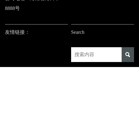
8888号
友情链接：
Search