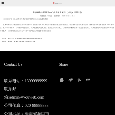
长沙戏剧非遗展示中心提质改造项目（成交）结果公告
浏览次数：
732 次
发布时间：2025-10-02 04:58:04
[2002]1980号）文，由甲方向乙方支付人民币8600.00元代理服务费。
已参与本项目采购活动的供应商认为该中标（成交）结果和采购过程等使自己的权益受到损害的，可以自本公告期限届满之日（自本公告发布之日起至第 2 个工作日
止）起 7 个工作日内，以书面形式向采购人、采购代理机构提出质疑。质疑供应商对采购人、采购代理机构的答复不满意或者采购人、采购代理机构未在规定的时间内作
出答复的，可以在答复期满后十五个工作日内向同级采购监督管理部门投诉。
上一篇 : 重庆：“五小”创新晒 为职业青年搭建创新实践平台
下一篇 : 夜游河｜市重大文旅项目《情满河》启幕
Contact Us
Share
联系电话：13999999999
联系邮
箱:admin@youweb.com
公司传真：020-88888888
公司地址：海南省海口市