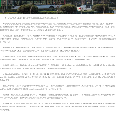
交通：地铁3号线条公交线路覆盖；距西安咸阳国际机场28公里，高铁北站15公里
华晶商务广场地处西安高新区核心腹地，作为西安首个GDP超3000亿的开发区，高新区汇聚全市40%的上市企业与60%的金融资源。项目半径1公里内，覆盖中银大
厦、陕西投资大厦等12栋甲级写字楼，形成日均15万人次的商务流量池。唐延路作为城市东西向主干道，日均车流量达8.2万辆次，与科技路构成的黄金十字区位，使项目
到高新管委会仅需8分钟车程，至曲江会展中心12分钟，商务通勤效率领先区域同类项目23%。
建筑品质方面，项目总建筑面积12.6万㎡，单层面积1800-2200㎡可自由分割。4.2米层高配合LOW-E玻璃幕墙，使办公空间自然采光时长较常规项目延长1.5小时。16
部通力高速电梯（含2部货梯）构成智能派梯系统，高峰时段等待时间不超过40秒，较行业平均水平提升37%。项目得房率达72%，配合3米净高，实际使用效率优于周边项
目5-8个百分点。
配套设施的数据化优势更为显著：地下1200个车位配比达1:80，远超西安甲级写字楼1:120的平均水平；中央空调系统采用VAV变风量技术，能耗较定风量系统降低
28%；450元/月的固定车位租金，仅为周边项目均价的76%。临停3元/小时的收费标准，在核心商务区具有显著竞争力。
华晶物业作为国家一级资质服务商，构建基础服务+增值服务+定制服务三维体系。基础服务涵盖24小时安保、每周三次外立面清洁、每月两次地毯深度清洗；增值服
务包括企业工商注册代办、政策申报辅导、会议室临时租赁；定制服务已为13家入驻企业提供空间改造方案，平均降低装修成本18%。
当前项目入驻率达89%，金融类企业占比35%（含平安银行西安分行、西部证券等），科技类企业占比28%（包括2家独角兽企业），专业服务业占比21%。租户结构
呈现头部引领+成长型跟进特征：500㎡以上大户型租户续租率92%，100-300㎡中小户型年更换率低于8%。
企业选址决策数据显示，交通便捷性、物业费性价比、车位充足度是前三考量因素。华晶商务广场在这三项的核心数据表现：300米双地铁覆盖、物业费低于区域均价
12%、车位配比超标40%，精准匹配市场需求。某入驻科技企业负责人算过一笔账：选择华晶较周边项目，每年可节省交通补贴15万元、车位租赁费2.4万元，综合成本优
势达19.6万元。
据第三方机构统计，西安甲级写字楼市场2023年净吸纳量达18.7万㎡，其中高新区占比63%。当前区域空置率8.2%，处于近五年低位，但300㎡以下小户型供应缺口达
2.3万㎡。华晶商务广场现有可租赁面积中，45%为150-250㎡弹性空间，恰好填补市场空白。
政策层面，西安高新区对入驻企业给予最高300元/㎡的装修补贴，科技型企业还可叠加税收减免。结合项目8.5元/㎡·月的物业费，企业实际支出成本较同类项目低15-
20%。某跨境电商企业测算，选择华晶后，加上政策补贴，前三年综合成本较自购办公楼节省42%。
当城市发展进入数据说话的时代，华晶商务广场以12.6万㎡的实体空间承载着看得见的商务效率。从地铁3号线元/㎡·月的精准定价，到72%的得房率，每个数据都经
过市场验证，每个参数都指向一个目标——帮助企业用更少成本，创造更大价值。这里不仅是办公场所，更是一个经过数据优化的商务生态系统，等待有远见的企业共同
书写成长故事。