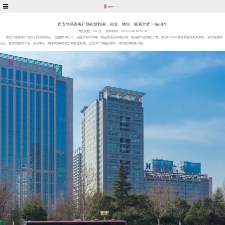
西安华晶商务广场租赁指南：租金、物业、联系方式 一站俱全
浏览次数：
624 次
发布时间：2025-10-02 04:55:59
西安华晶商务广场位于高新区核心，总建面约8万㎡，涵盖甲级写字楼、精品商业及高端公寓。项目由华晶集团开发，采用LOW-E玻璃幕墙与新风系统，获绿色建筑
认证。配套智能停车场、会议中心，毗邻地铁6号线分钟直达机场。定位为产城融合标杆，助力区域商务升级。