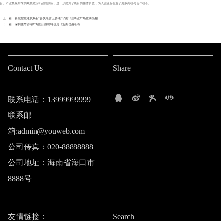
台。产业集聚带来的规模效应和品牌效应，进一步提升了项目的整体价值，为入驻企业创造了更多商机与合作机会。
上一篇 : 新城控股迭代焕新“吾悦经营五步法”华南13座商业广场重磅亮相
下一篇 : 深圳佳华沙湖广场国庆推出特价房《近期优惠活动
Contact Us
Share
联系电话：13999999999
联系邮
箱:admin@youweb.com
公司传真：020-88888888
公司地址：海南省海口市
8888号
友情链接：
Search