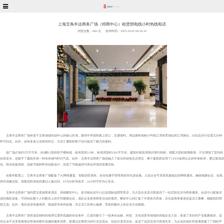
上海五角丰达商务广场（招商中心）租赁部电线小时热线电话
浏览次数：
844 次
发布时间：2025-10-02 04:56:32
五角丰达商务广场坐落于五角场城市副中心的核心区域，紧邻中环国和路上匝口，交通便利。周边拥有地铁10号线江湾体育场站和江湾路站，出站后步行仅需几分钟
即可到达。此外，还有多条公交线等经过，为员工通勤和客户访问提供了极大的便利。
该广场占地约5万平方米，由2幢12层的双子楼构成，标准层高3.9米，标准层面积1361平方米。建筑外观采用现代简约风格，搭配大面积玻璃幕墙，不仅增强了室内的
自然采光，还赋予了建筑本身一种未来感与时代气息。此外，五角丰达商务广场还融入了前沿的绿色生态理念，整个建筑群采用了LEED金牌认证的环保标准，通过屋顶绿
化、雨水收集系统、高效节能材料等创新设计，实现了节能减排与美化环境的双重目标。
在硬件配置上，五角丰达商务广场配备了5G网络覆盖、智能安防系统、自动化楼宇管理系统等先进设施。入驻企业可享受高速稳定的网络通讯，确保视频会议、在线
协作流畅无阻。智能安防系统则通过人脸识别、行为分析等技术，24小时守护办公安全。
五角丰达商务广场内置五星级商务酒店、高端餐饮中心、多功能会议中心以及国际品牌零售店，为入驻企业及访客提供了一站式的生活与商务服务。会议中心配备先
进的视听设备，可容纳从数十人到数百人的不同规模会议，满足企业各类商务活动的需求。餐饮中心则汇集了中西各式美食，无论是商务宴请还是员工聚餐，都能找到理
想之选。此外，项目还设有健身房、瑜伽室等休闲设施，关注员工的身心健康，营造积极向上的企业文化氛围。
五角丰达商务广场凭借其独特的地理位置和优越的综合条件，已成功吸引了一批来自金融、科技、文化创意等领域的高端企业入驻，形成了良好的产业集聚效应。这
些企业不仅享受着项目带来的硬件设施和服务优势，更通过定期举办的行业交流会、创业沙龙等活动，促进了信息交流与资源共享，为企业的成长和发展搭建了广阔的平