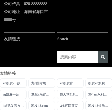
公司传真：020-88888888
公司地址：海南省海口市
8888号
友情链接：
Search
友情链接
k8凯发vip娱乐平台
龙8国际娱乐老虎机首页
k8凯发官
凯发k8旗舰厅官网
ag凯发平台
龙8娱乐官方老虎机
博天堂918手机版
304am永利集团
ks8凯发官方网站
凯发k8.com
龙8官网首页
凯发k8娱乐最新登录地址