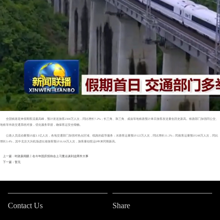
全国铁路迎来假期客流最高峰，预计发送旅客2300万人次，同比增长7.2%；长三角、珠三角、成渝等地铁路预计单日旅客发送量创历史新高。铁路部门加强同公交、
地铁等市政交通系统对接，优化服务举措，确保客运安全顺畅。
公路人员流动量预计超3.1亿人次，各地交通部门加强对热点区域、线路的疏导服务；水路客运量预计122万人次，同比增长11.2%；民航客运量预计248万人次，同比
增长3.4%，其中北京大兴机场进出港旅客预计16.64万人次，旅客量创投运6年来同期新高。
上一篇 : 时政新闻眼丨在今年国庆招待会上习重点谈到这两件大事
下一篇：暂无
Contact Us
Share