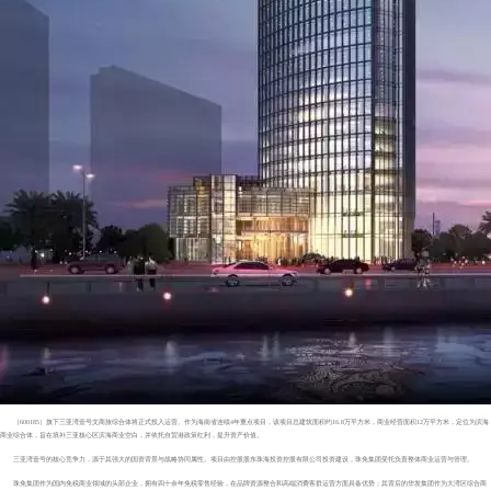
（600185）旗下三亚湾壹号文商旅综合体将正式投入运营。作为海南省连续4年重点项目，该项目总建筑面积约16.8万平方米，商业经营面积12万平方米，定位为滨海
商业综合体，旨在填补三亚核心区滨海商业空白，并依托自贸港政策红利，提升资产价值。
三亚湾壹号的核心竞争力，源于其强大的国资背景与战略协同属性。项目由控股股东珠海投资控股有限公司投资建设，珠免集团受托负责整体商业运营与管理。
珠免集团作为国内免税商业领域的头部企业，拥有四十余年免税零售经验，在品牌资源整合和高端消费客群运营方面具备优势；其背后的华发集团作为大湾区综合商