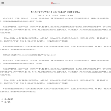
甬台温改扩建宁波南段项目顺利完成上跨金海路架梁施工
浏览次数：
937 次
发布时间：2025-10-02 04:59:44
9月30日凌晨5点，经过两个昼夜的攻坚，一片长35米、吊装半径达40米、重量近百吨的钢箱梁，在精准起吊、平稳转体和缓慢落位后，顺利完成上跨金海路架梁施
工，为鄞奉高架桥后续梁板安装形成连续作业面奠定了坚实基础。
作为项目关键控制性工程的鄞奉高架桥，采用双向八车道高速公路标准。此次吊装作业上跨交通繁忙的地方主干道金海路，跨路段的钢箱梁跨径达70米，首节5片钢箱
梁每片自重达95吨，采用500吨履带吊进行吊装。由于施工期间需对金海路实施全封闭，交通组织复杂、封道审批难度大，加之该孔钢箱梁是全线梁板安装的关键断点，施
工面临严峻考验。
“我们加大资源投入，在原有设备基础上增配登高车4台、50吨吊车2台，并增加20名经验丰富的施工人员组成突击队，全程盯控吊装各个环节。”项目现场负责人介
绍，“现场管理人员分区负责、旁站监督，确保各项安全措施落实到位，为钢梁精准吊装提供了坚强保障。”
甬台温改扩建宁波南段项目作为G15沈海高速的重要组成部分，是国家沿海综合运输大通道的关键一环，也是浙江省东部沿海的经济大动脉。项目建成后，将提升区域
交通通行能力，对促进区域经济高速发展具有重要意义。
互联网新闻信息服务许可证：3312017004 信息网络传播视听节目许可证：1104076
9月30日凌晨5点，经过两个昼夜的攻坚，一片长35米、吊装半径达40米、重量近百吨的钢箱梁，在精准起吊、平稳转体和缓慢落位后，顺利完成上跨金海路架梁施
工，为鄞奉高架桥后续梁板安装形成连续作业面奠定了坚实基础。
作为项目关键控制性工程的鄞奉高架桥，采用双向八车道高速公路标准。此次吊装作业上跨交通繁忙的地方主干道金海路，跨路段的钢箱梁跨径达70米，首节5片钢箱
梁每片自重达95吨，采用500吨履带吊进行吊装。由于施工期间需对金海路实施全封闭，交通组织复杂、封道审批难度大，加之该孔钢箱梁是全线梁板安装的关键断点，施
工面临严峻考验。
“我们加大资源投入，在原有设备基础上增配登高车4台、50吨吊车2台，并增加20名经验丰富的施工人员组成突击队，全程盯控吊装各个环节。”项目现场负责人介
绍，“现场管理人员分区负责、旁站监督，确保各项安全措施落实到位，为钢梁精准吊装提供了坚强保障。”
甬台温改扩建宁波南段项目作为G15沈海高速的重要组成部分，是国家沿海综合运输大通道的关键一环，也是浙江省东部沿海的经济大动脉。项目建成后，将提升区域
交通通行能力，对促进区域经济高速发展具有重要意义。
上一篇 : 煤矿项目
下一篇：暂无