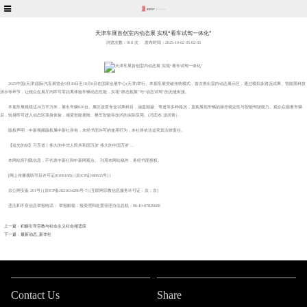
天津车展首创室内动态展 实现“看车试驾一体化”
浏览次数：
918 次
发布时间：2025-10-02 05:02:03
2025中国(天津)国际汽车展览会9月30日至10月6日在国家会展中心(天津)举行。本届车展突破传统模式，首次推出室内动态展示区，通过模拟多路况试乘、智能黑科技
演示等环节，让观众在展厅内即可零距离体验车辆动态性能，实现“静态观展”与“动态试驾”的无缝衔接。
本届车展规模达20万平方米，展出车辆920台。展区设置专业试乘科目，涵盖颠簸、弯道等多种路况，直观展现车辆的操控稳定性与智能驾驶能力。观众在观看车辆
后，转身即可进入动态区亲身体验，感受智能座舱、整车智能等技术的实际应用。(冯宏杰 汤润青）
版权声明：中新视频版权属中新社所有，未经书面许可的使用行为，本社将依法追究其法律责任。
【追光的你】习言道丨伟大的中华人民共和国万岁 伟大的中国万岁 ...
本网站所刊载信息，不代表中新社和中新网观点。 刊用本网站稿件，务经书面授权。
[网上传播视听节目许可证(0106168)] [京ICP证040655号] [
京公网安备 201号] [京ICP备2021034286号-7] [互联网宗教信息服务许可证：京；京]
违法和不良信息举报电话： 举报邮箱：报受理和处置管理办法总机：86-10-87826688
上一篇 : 积极引导宗教与社会主义社会相适应
下一篇 : 最新动态_新华社
Contact Us
Share