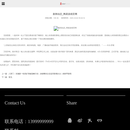
新闻动态_网易游戏官网
浏览次数：
559 次
发布时间：2025-10-02 05:02:51
无惧黑夜，一战封神！在人气复活赛成功落下帷幕后，狼人杀英雄联赛线上赛阶段目前已经圆满结束，经过了惊险刺激的多轮较量，晋级狼人杀英雄联赛总决赛的12
支战队已经全部集结完毕。接下来就让我们回顾一下复活赛的精彩瞬间。
“人类诞生以来的大部分时间，都没有电视、电影、广播或者书籍的陪伴。我们会在没有月亮的夜晚，坐在篝火余烬前仰望星空。” ——卡尔·萨根
万塔齐鸣，奥术再启！狼人杀全新主题季—学院季正式上线，全新皮肤“奥术潮汐”系列来袭，限定礼物等更多福利你解锁，9月1日四强争霸，正式开场，邀你踏入这
场知识与魔法的对决！
佳期如约，爱意绵绵。国民原创乐园游戏《蛋仔派对》于8月29日开启七夕系列活动。蛋仔岛、全新决战技、滚动特效、专属七夕套装和农场活动……与Ta一起在蛋仔
岛共度七夕，书写属于你们的浪漫篇章！
上一篇 : 八部门：实施新一轮找矿突破战略行动；连锁餐饮企业监管新规出台｜南财早新闻
下一篇：暂无
Contact Us
Share
联系电话：13999999999