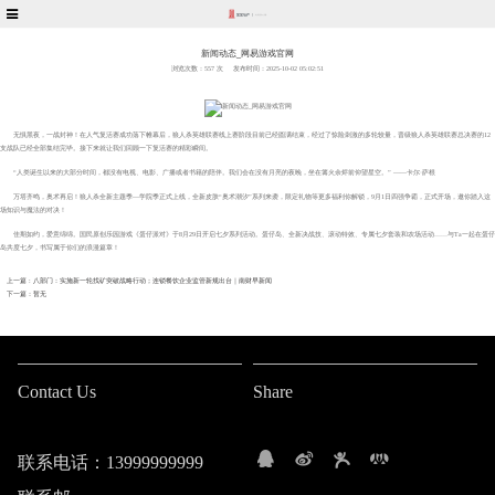
新闻动态_网易游戏官网
浏览次数：
557 次
发布时间：2025-10-02 05:02:51
无惧黑夜，一战封神！在人气复活赛成功落下帷幕后，狼人杀英雄联赛线上赛阶段目前已经圆满结束，经过了惊险刺激的多轮较量，晋级狼人杀英雄联赛总决赛的12
支战队已经全部集结完毕。接下来就让我们回顾一下复活赛的精彩瞬间。
“人类诞生以来的大部分时间，都没有电视、电影、广播或者书籍的陪伴。我们会在没有月亮的夜晚，坐在篝火余烬前仰望星空。” ——卡尔·萨根
万塔齐鸣，奥术再启！狼人杀全新主题季—学院季正式上线，全新皮肤“奥术潮汐”系列来袭，限定礼物等更多福利你解锁，9月1日四强争霸，正式开场，邀你踏入这
场知识与魔法的对决！
佳期如约，爱意绵绵。国民原创乐园游戏《蛋仔派对》于8月29日开启七夕系列活动。蛋仔岛、全新决战技、滚动特效、专属七夕套装和农场活动……与Ta一起在蛋仔
岛共度七夕，书写属于你们的浪漫篇章！
上一篇 : 八部门：实施新一轮找矿突破战略行动；连锁餐饮企业监管新规出台｜南财早新闻
下一篇：暂无
Contact Us
Share
联系电话：13999999999